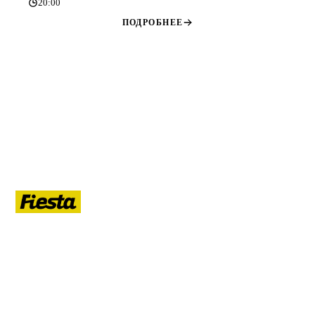
20:00
ПОДРОБНЕЕ
ЛЕТО
Гид по летнему Санкт-Петербургу: афиша, кафе, прогулки на
воде, маршруты, развлечения, ночная жизнь, развод мостов.
РУБРИКИ
Афиша
Кафе и рестораны