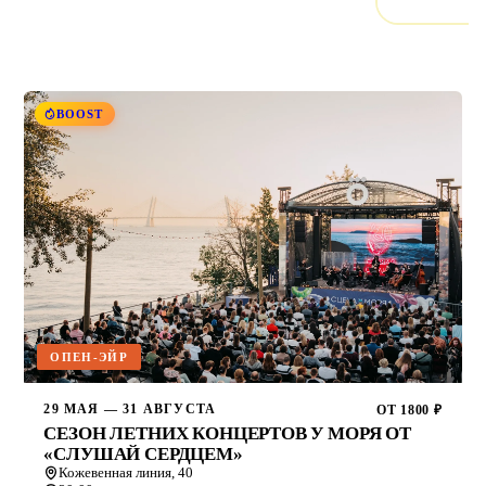
Опен-эйр
Все типы
Фестиваль
Концерт
1
65
30
8
BOOST
ОПЕН-ЭЙР
29 МАЯ — 31 АВГУСТА
ОТ 1800 ₽
СЕЗОН ЛЕТНИХ КОНЦЕРТОВ У МОРЯ ОТ
«СЛУШАЙ СЕРДЦЕМ»
Кожевенная линия, 40