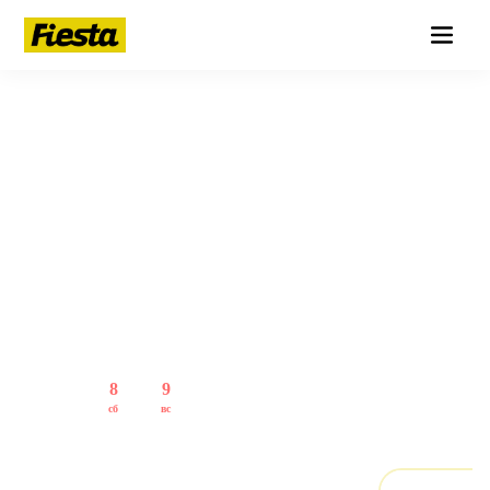
КУДА СХОДИТЬ · ЛЕТО 2026
АФИША
ЛЕТА
Фестивали, концерты, опен-эйры, кино под открытым небом
— главные события июня, июля и августа в Санкт-
Петербурге.
СБРОСИТЬ
АВГУСТ
8
9
10
11
12
13
14
15
сб
вс
пн
вт
ср
чт
пт
сб
ТИП