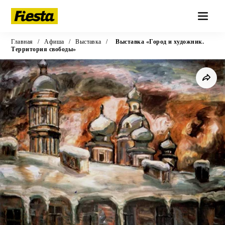
Главная
/
Афиша
/
Выставка
/
Выставка «Город и художник.
Территория свободы»