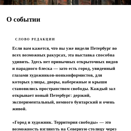
Выставка
·
27 мая в 16:17
Выставка «Город и
О событии
художник. Территория
свободы»
СЛОВО РЕДАКЦИИ
Петропавловская крепость, Инженерный дом
Если вам кажется, что вы уже видели Петербург во 
всех возможных ракурсах, эта выставка способна 
удивить. Здесь нет привычных открыточных видов 
и парадного блеска — зато есть город, увиденный 
глазами художников-нонконформистов, для 
которых улицы, дворы, набережные и крыши 
становились пространством свободы. Каждый зал 
открывает новый Петербург: дерзкий, 
экспериментальный, немного бунтарский и очень 
живой.

«Город и художник. Территория свободы» — это 
возможность взглянуть на Северную столицу через 