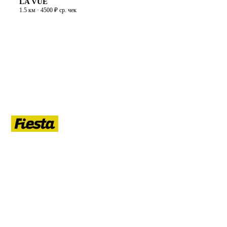
LA VUE
1.5 км · 4500 ₽ ср. чек
ЛЕТО
Гид по летнему Санкт-Петербургу: афиша, кафе, прогулки на
воде, маршруты, развлечения, ночная жизнь, развод мостов.
РУБРИКИ
Афиша
Кафе и рестораны
Прогулки на воде
Маршруты
Развлечения
Ночная жизнь