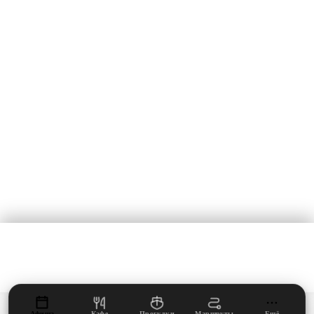
Развод мостов
ДАЙДЖЕСТ ЛЕТА 2026
Раз в неделю — пять событий ближайших выходных и что нового
открылось в Петербурге.
ПОДПИСАТЬСЯ
БЕЗ СПАМА, ОТПИСКА ОДНИМ КЛИКОМ.
ВКонтакте
mail@fiesta.ru
Мы используем
cookies и Яндекс.Метрику
для аналитики и удобства сайта.
© 2026 Летний Фиеста Гид
·
Санкт-Петербург
·
fiesta.ru
Подробнее — в
Cookies
и
Политике конфиденциальности
.
Соглашение
·
Политика
·
Cookies
ПОНЯТНО
Афиша
Кафе
Прогулки
Маршруты
Ещё