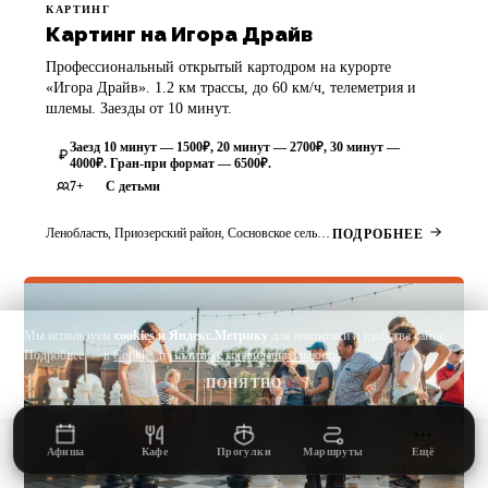
КАРТИНГ
Картинг на Игора Драйв
Профессиональный открытый картодром на курорте
«Игора Драйв». 1.2 км трассы, до 60 км/ч, телеметрия и
шлемы. Заезды от 10 минут.
Заезд 10 минут — 1500₽, 20 минут — 2700₽, 30 минут —
4000₽. Гран-при формат — 6500₽.
7+
С детьми
Ленобласть, Приозерский район, Сосновское сельское поселение, Деревня Новожилово, Приозерское шоссе, 3 к.2
ПОДРОБНЕЕ
Мы используем
cookies и Яндекс.Метрику
для аналитики и удобства сайта.
Подробнее — в
Cookies
и
Политике конфиденциальности
.
Дайджест лета
▴
ПОНЯТНО
Афиша
Кафе
Прогулки
Маршруты
Ещё