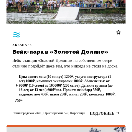
АКВАПАРК
Вейк-парк в «Золотой Долине»
Вейк-станция «Золотой Долины» на собственном озере
отлично подойдёт даже тем, кто никогда не стоял на доске.
Цена одного сета (10 минут) 1200₽, услуги инструктора (1
сет) 1000₽, комплект экипировки 1000₽. Абонементы: от
9000₽ (10 сетов) до 105000₽ (200 сетов). Детские группы (до
16 лет, от 13 чел.) 600₽/чел. Прокат: вейкборд 550₽,
гидрокостюм 450₽, шлем 250₽, жилет 250₽, комплект 1000₽.
6+
Ленинградская обл., Приозерский р-н, Коробицыно, курорт «Золотая Долина», Нижний парк (у подножия склонов, на берегу озера)
ПОДРОБНЕЕ