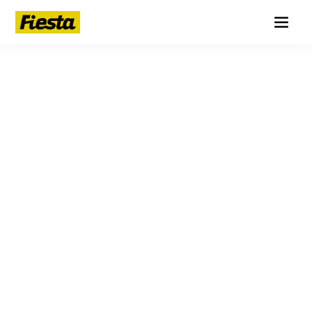
САНКТ-ПЕТЕРБУРГ · ЛЕТО 2026
РАЗВЛЕЧЕНИЯ
В
ГОРОДЕ
Парки аттракционов, квесты, аквапарки, картинг, детские
музеи и верёвочные парки. Куда пойти семьёй, с детьми или
большой компанией.
ТИП
Парк аттракционов
Квест
Эскейп-рум
Карти
9
1
1
КОМУ ПОДОЙДЁТ
С детьми
Внутри
На улице
Доступная сре
26
22
10