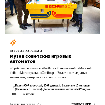
ИГРОВЫЕ АВТОМАТЫ
Музей советских игровых
автоматов
70 рабочих автоматов 70–90х на Конюшенной. «Морской
бой», «Магистраль», «Снайпер». Билет с пятнадцатью
копейками, газировка с сиропом из авт…
Билет 950₽ взрослый, 850₽ детский. Включено 15 жетонов
(15 копеек = 1 жетон). Дополнительные жетоны 50₽/штука.
6+
С детьми
Конюшенная площадь, 2В
ПОДРОБНЕЕ