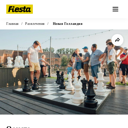
Главная
/
Развлечения
/
Новая Голландия
Парк аттракционов