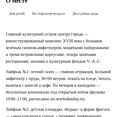
Новая Голландия
О месте
Остров-парк в центре Петербурга: газон-амфитеатр, детская
площадка «Фрегат», каток зимой, бесплатные кинопоказы и
Для детей
На открытом воздухе
Доступная среда
концерты летом, рестораны и шопы.
ЗАБРОНИРОВАТЬ
Главный культурный остров центра города — 
реконструированный комплекс XVIII века с большим 
зелёным газоном-амфитеатром, мощёными набережными 
и тремя петровскими корпусами, теперь занятыми 
ресторанами, шопами и культурным фондом V–A–C.
Лайфхак №1: летний газон — главная аттракция. Большой 
амфитеатр у пруда, 30×60 метров, лежать на пледе, читать, 
валяться с книгой и кофе. По вечерам в выходные — 
бесплатные кинопоказы под открытым небом (фильмы 
19:00–21:00, расписание на newhollandsp.ru).
Лайфхак №2: детская площадка «Курык» в форме фрегата 
— самая красивая в городе, с башнями, верёвочными 