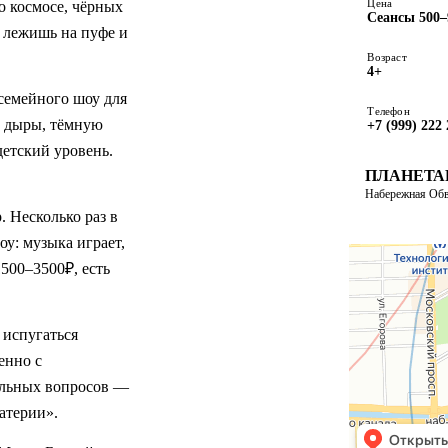
Цена
 космосе, чёрных 
Сеансы 500–
лежишь на пуфе и 
Возраст
4+
семейного шоу для 
Телефон
 дыры, тёмную 
+7 (999) 222 
етский уровень. 
ПЛАНЕТА
Набережная Обв
Несколько раз в 
ПОСТРО
: музыка играет, 
500–3500₽, есть 
испугаться 
нно с 
льных вопросов — 
атерии».