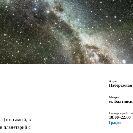
Адрес
Набережная 
1
Метро
м. Балтийск
ьдере на Обводном.
ние концерты под
Сегодня работа
10:00–22:00
 (тот самый, в 
График
в планетарий с 