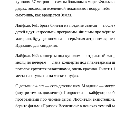
куполом 37 метров — самым большим в мире. Фильмы о
дырах, эволюции вселенной показывают вокруг тебя — 
смотришь, как вращается Земля.
Лайфхак №1: брать билеты на поздние сеансы — после 
детей идут «взрослые» программы. Фильмы про чёрные
материю, будущее космоса — серьёзная астрономия, не д
Идеально для свидания.
Лайфхак №2: концерты под куполом — отдельный жанр. 
месяц по вечерам — лайв-концерты под планетарным шоу
потолок крутится галактиками, очень красиво. Билеты 1
места на стульях и на мягких пуфах.
С детьми с 4 лет — есть детские шоу. Младшие — могут 
(внутри темно, движения). Подростки — кайфуют, особе
программами про чёрные дыры. Любители экзистенциа
берите фильм «Призрак Вселенной: в поисках темной м