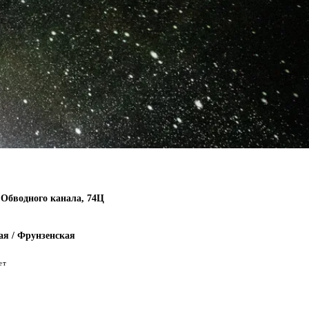
Обводного канала, 74Ц
ая / Фрунзенская
ет