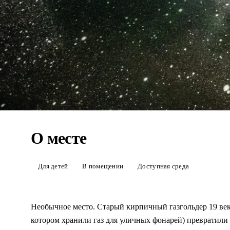
О месте
Детский музей
Планетарий №
Для детей
В помещении
Доступная среда
Самый большой планетарий мира в старом газгол
Купол 37 м, иммерсивные шоу про космос, вечер
Необычное место. Старый кирпичный газгольдер 19 века
звёздами.
котором хранили газ для уличных фонарей) превратили 
ЗАБРОНИРОВАТЬ