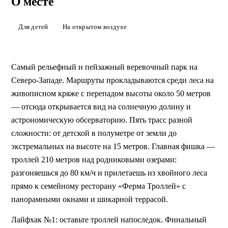
Веревочный парк в «Золотой
О месте
Долине»
Для детей
На открытом воздухе
Большой и красивый веревочный парк для детей и взрослых с
зиплайном над озером – часть всесезонного курорта
«Золотая Долина»
Самый рельефный и пейзажный веревочный парк на 
ЗАБРОНИРОВАТЬ
Северо-Западе. Маршруты прокладываются среди леса на 
живописном кряже с перепадом высоты около 50 метров 
— отсюда открывается вид на солнечную долину и 
астрономическую обсерваторию. Пять трасс разной 
сложности: от детской в ​​полуметре от земли до 
экстремальных на высоте на 15 метров. Главная фишка — 
троллей 210 ​​метров над родниковыми озерами: 
разгоняешься до 80 км/ч и прилетаешь из хвойного леса 
прямо к семейному ресторану «Ферма Троллей» с 
панорамными окнами и шикарной террасой.
Лайфхак №1: оставьте троллей напоследок. Финальный 