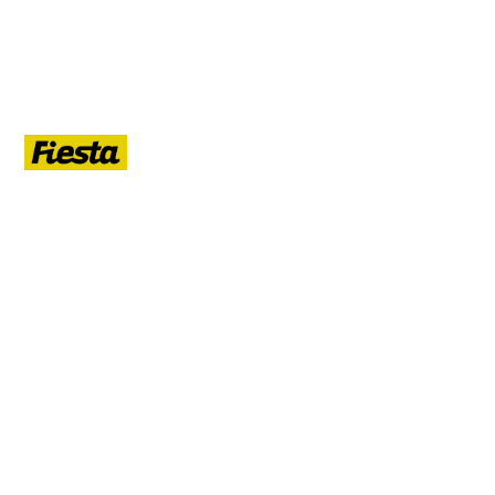
ЛЕТО
Гид по летнему Санкт-Петербургу: афиша, кафе, прогулки на
воде, маршруты, развлечения, ночная жизнь, развод мостов.
РУБРИКИ
Афиша
Кафе и рестораны
Прогулки на воде
Маршруты
Развлечения
Ночная жизнь
Развод мостов
ДАЙДЖЕСТ ЛЕТА 2026
Раз в неделю — пять событий ближайших выходных и что нового