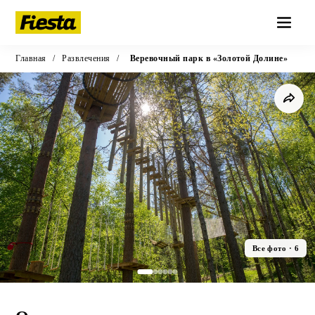
Главная
/
Развлечения
/
Веревочный парк в «Золотой Долине»
Все фото · 6
Верёвочный парк