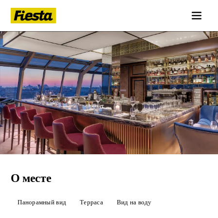
Крыша
Bellevue (Гранд Отель Мойка
О месте
22)
Панорамный вид
Терраса
Вид на воду
ПОЗВОНИТЬ