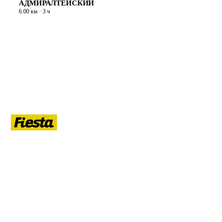
АДМИРАЛТЕЙСКИЙ
6.00 км · 3 ч
ЛЕТО
Гид по летнему Санкт-Петербургу: афиша, кафе, прогулки на
воде, маршруты, развлечения, ночная жизнь, развод мостов.
РУБРИКИ
Афиша
Кафе и рестораны
Прогулки на воде
Маршруты