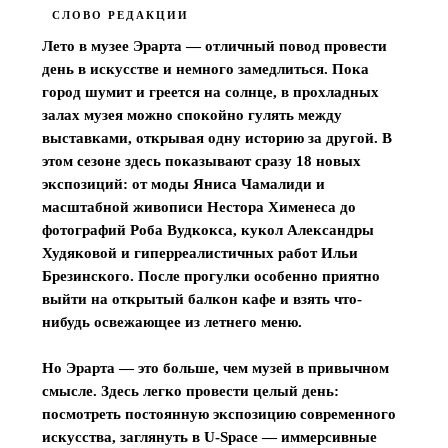
СЛОВО РЕДАКЦИИ
КУПИТЬ БИЛЕТ
· ОТ 2000 ₽
Лето в музее Эрарта — отличный повод провести 
день в искусстве и немного замедлиться. Пока 
город шумит и греется на солнце, в прохладных 
залах музея можно спокойно гулять между 
выставками, открывая одну историю за другой. В 
этом сезоне здесь показывают сразу 18 новых 
экспозиций: от моды Яниса Чамалиди и 
масштабной живописи Нестора Хименеса до 
фотографий Роба Вудкокса, кукол Александры 
Худяковой и гиперреалистичных работ Ильи 
Брезинского. После прогулки особенно приятно 
выйти на открытый балкон кафе и взять что-
нибудь освежающее из летнего меню.

Но Эрарта — это больше, чем музей в привычном 
смысле. Здесь легко провести целый день: 
посмотреть постоянную экспозицию современного 
искусства, заглянуть в U-Space — иммерсивные 