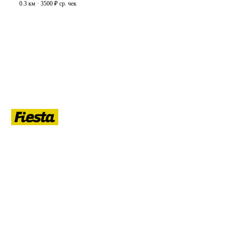
0.3 км · 3500 ₽ ср. чек
ЛЕТО
Гид по летнему Санкт-Петербургу: афиша, кафе, прогулки на
воде, маршруты, развлечения, ночная жизнь, развод мостов.
РУБРИКИ
Афиша
Кафе и рестораны
Прогулки на воде
Маршруты
Развлечения
Ночная жизнь