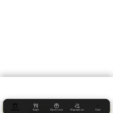
Развод мостов
ДАЙДЖЕСТ ЛЕТА 2026
Раз в неделю — пять событий ближайших выходных и что нового
открылось в Петербурге.
ПОДПИСАТЬСЯ
БЕЗ СПАМА, ОТПИСКА ОДНИМ КЛИКОМ.
ВКонтакте
mail@fiesta.ru
Мы используем
cookies и Яндекс.Метрику
для аналитики и удобства сайта.
© 2026 Летний Фиеста Гид
·
Санкт-Петербург
·
fiesta.ru
Подробнее — в
Cookies
и
Политике конфиденциальности
.
Соглашение
·
Политика
·
Cookies
ПОНЯТНО
Афиша
Кафе
Прогулки
Маршруты
Ещё
КУПИТЬ БИЛЕТ · ОТ 2000 ₽