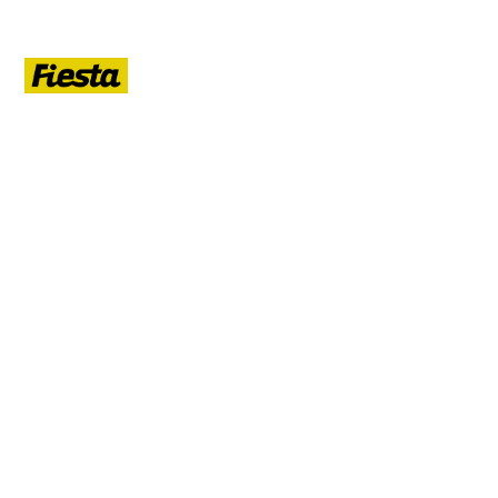
ЛЕТО
Гид по летнему Санкт-Петербургу: афиша, кафе, прогулки на
воде, маршруты, развлечения, ночная жизнь, развод мостов.
РУБРИКИ
Афиша
Кафе и рестораны
Прогулки на воде
Маршруты
Развлечения
Ночная жизнь
Развод мостов
ДАЙДЖЕСТ ЛЕТА 2026
Раз в неделю — пять событий ближайших выходных и что нового
открылось в Петербурге.