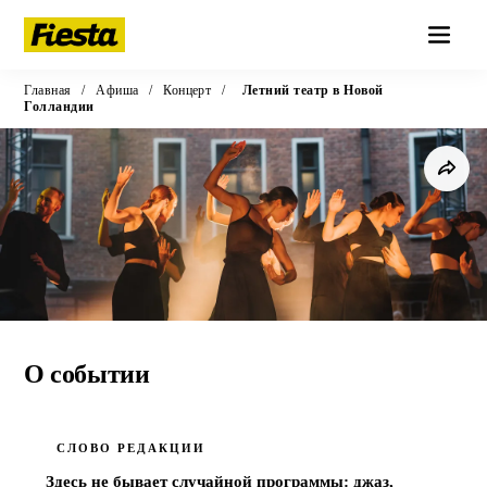
Главная
/
Афиша
/
Концерт
/
Летний театр в Новой
Голландии
Концерт
·
1 июня в 13:56
Летний театр в Новой
О событии
Голландии
Новая Голландия, Бутылка
СЛОВО РЕДАКЦИИ
КУПИТЬ БИЛЕТ
· ОТ 700 ₽
Здесь не бывает случайной программы: джаз, 