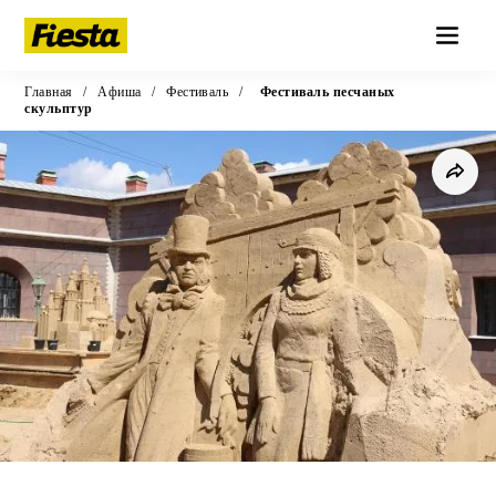
Главная
/
Афиша
/
Фестиваль
/
Фестиваль песчаных
скульптур
Фестиваль
·
1 июня в 13:29