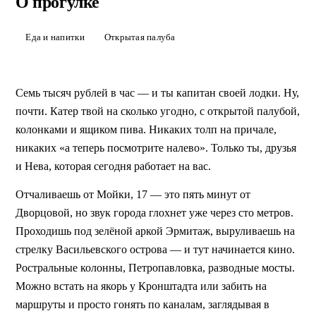
Прогулки на катерах
О прогулке
Берёшь катер в аренду — и сам решаешь, куда плыть. Хоть
под развод Дворцового, хоть на форты за Кронштадт. Без
Еда и напитки
Открытая палуба
капитана не пустят, но маршрут рисуешь сам. Идеально для
компании, где у всех разные планы.
ЗАБРОНИРОВАТЬ
Семь тысяч рублей в час — и ты капитан своей лодки. Ну, 
почти. Катер твой на сколько угодно, с открытой палубой, 
колонками и ящиком пива. Никаких толп на причале, 
никаких «а теперь посмотрите налево». Только ты, друзья 
и Нева, которая сегодня работает на вас.
Отчаливаешь от Мойки, 17 — это пять минут от 
Дворцовой, но звук города глохнет уже через сто метров. 
Проходишь под зелёной аркой Эрмитаж, выруливаешь на 
стрелку Васильевского острова — и тут начинается кино. 
Ростральные колонны, Петропавловка, разводные мосты. 
Можно встать на якорь у Кронштадта или забить на 
маршруты и просто гонять по каналам, заглядывая в 