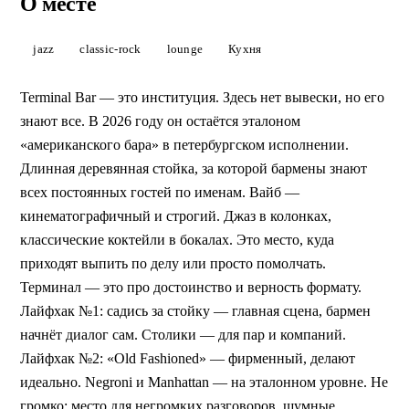
Terminal Bar
О месте
Институция без вывески: длинная деревянная стойка,
бармены знают постоянных по именам, классические
jazz
classic-rock
lounge
Кухня
коктейли. Эталон американского бара.
Terminal Bar — это институция. Здесь нет вывески, но его
ПОЗВОНИТЬ
знают все. В 2026 году он остаётся эталоном
«американского бара» в петербургском исполнении.
Длинная деревянная стойка, за которой бармены знают
всех постоянных гостей по именам. Вайб —
кинематографичный и строгий. Джаз в колонках,
классические коктейли в бокалах. Это место, куда
приходят выпить по делу или просто помолчать.
Терминал — это про достоинство и верность формату.
Лайфхак №1: садись за стойку — главная сцена, бармен
начнёт диалог сам. Столики — для пар и компаний.
Лайфхак №2: «Old Fashioned» — фирменный, делают
идеально. Negroni и Manhattan — на эталонном уровне. Не
громко: место для негромких разговоров, шумные