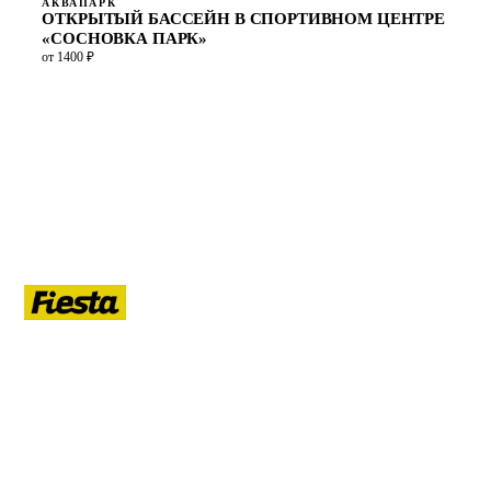
АКВАПАРК
ОТКРЫТЫЙ БАССЕЙН В СПОРТИВНОМ ЦЕНТРЕ
«СОСНОВКА ПАРК»
от 1400 ₽
ЛЕТО
Гид по летнему Санкт-Петербургу: афиша, кафе, прогулки на
воде, маршруты, развлечения, ночная жизнь, развод мостов.
РУБРИКИ
Афиша
Кафе и рестораны