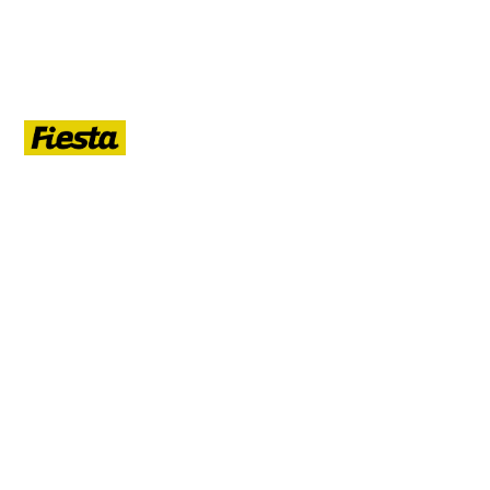
ЛЕТО
Гид по летнему Санкт-Петербургу: афиша, кафе, прогулки на
воде, маршруты, развлечения, ночная жизнь, развод мостов.
РУБРИКИ
Афиша
Кафе и рестораны
Прогулки на воде
Маршруты
Развлечения
Ночная жизнь
Развод мостов
ДАЙДЖЕСТ ЛЕТА 2026
Раз в неделю — пять событий ближайших выходных и что нового