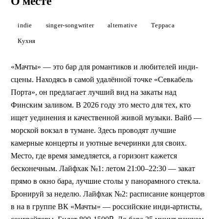
О месте
Лайв-концерты
·
18+
Мачты
indie
singer-songwriter
alternative
Терраса
Самый дальний бар Севкабель Порта на самой кромке
Финского залива: лучшие закаты, инди-концерты, морской
Кухня
вокзал в тумане. Для романтиков.
ЗАБРОНИРОВАТЬ
«Мачты» — это бар для романтиков и любителей инди-
сцены. Находясь в самой удалённой точке «Севкабель
Порта», он предлагает лучший вид на закаты над
Финским заливом. В 2026 году это место для тех, кто
ищет уединения и качественной живой музыки. Вайб —
морской вокзал в тумане. Здесь проводят лучшие
камерные концерты и уютные вечеринки для своих.
Место, где время замедляется, а горизонт кажется
бесконечным. Лайфхак №1: летом 21:00–22:30 — закат
прямо в окно бара, лучшие столы у панорамного стекла.
Бронируй за неделю. Лайфхак №2: расписание концертов
в на в группе ВК «Мачты» — российские инди-артисты,